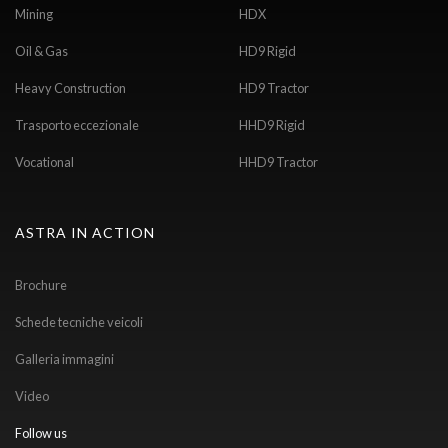
Mining
HDX
Oil & Gas
HD9 Rigid
Heavy Construction
HD9 Tractor
Trasporto eccezionale
HHD9 Rigid
Vocational
HHD9 Tractor
ASTRA IN ACTION
Brochure
Schede tecniche veicoli
Galleria immagini
Video
Follow us