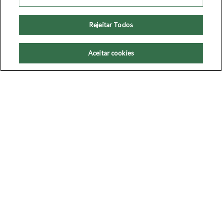
Oil & Gas
HD9 Rigid
Rejeitar Todos
Heavy Construction
HD9 Tractor
Trasporto eccezionale
HHD9 Rigid
Aceitar cookies
Vocational
HHD9 Tractor
ASTRA IN ACTION
Brochure
Schede tecniche veicoli
Galleria immagini
Video
Follow us