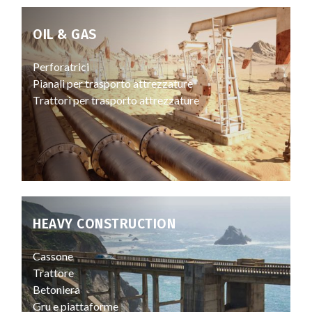
OIL & GAS
Perforatrici
Pianali per trasporto attrezzature
Trattori per trasporto attrezzature
HEAVY CONSTRUCTION
Cassone
Trattore
Betoniera
Gru e piattaforme