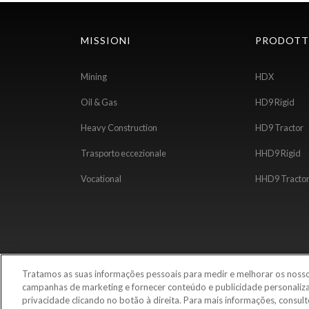
MISSIONI
PRODOTT
Mining
HDX
Oil & Gas
HD9 Rigid
Heavy Construction
HD9 Tractor
Trasporto eccezionale
HHD9 Rigid
Vocational
HHD9 Tracto
Tratamos as suas informações pessoais para medir e melhorar os nossos
Termini e condizioni
Privacy Policy
Os seus dir
campanhas de marketing e fornecer conteúdo e publicidade personaliza
privacidade clicando no botão à direita. Para mais informações, consul