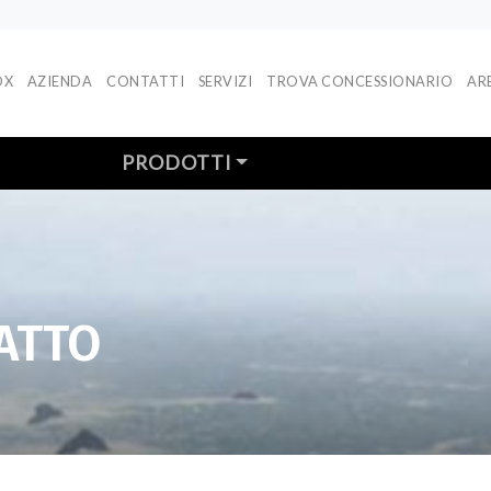
DX
AZIENDA
CONTATTI
SERVIZI
TROVA CONCESSIONARIO
AR
PRODOTTI
ATTO