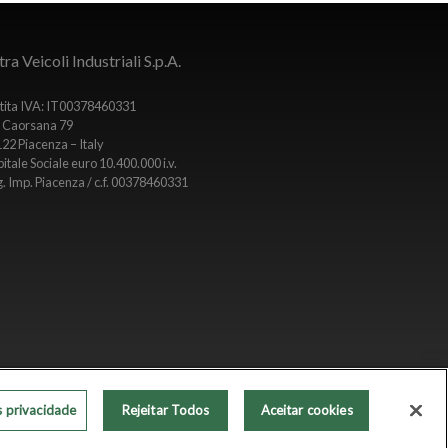
ra Veicoli Industriali S.p.A.
tita IVA: IT00378460331
 Caorsana 79
22 Piacenza – Italy
itale Sociale euro 10.400.000 i.v.
. Imp. Piacenza / c.f. 00378460331
Copyright © 2020
s privacidade
Rejeitar Todos
Aceitar cookies