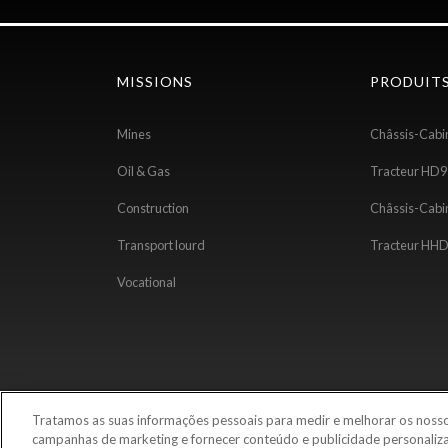
MISSIONS
PRODUIT
Mines
Châssis-Cab
Oil & Gas
Tracteur HD9
Construction
Châssis-Cab
Transport lourd
Tracteur HH
Vocational
Tratamos as suas informações pessoais para medir e melhorar os nossos
Termes et Conditions
Politique de confidentialité
campanhas de marketing e fornecer conteúdo e publicidade personaliza