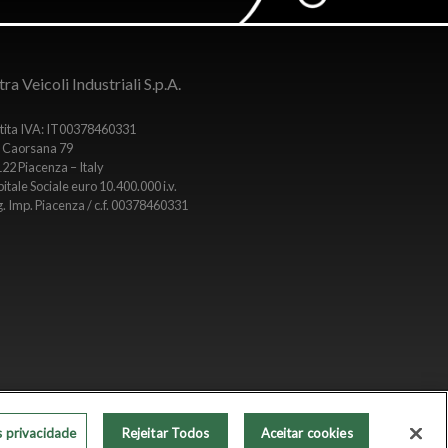
ra Veicoli Industriali S.p.A.
tita IVA: IT00378460331
 Caorsana 79
22 Piacenza – Italy
itale Sociale euro 10.400.000 i.v.
. Imp. Piacenza / c.f. 00378460331
Copyright © 2020
s privacidade
Rejeitar Todos
Aceitar cookies