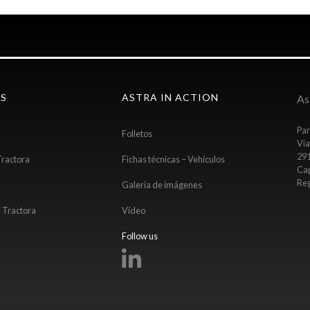
OS
ASTRA IN ACTION
Ast
Par
Folletos
Via
291
ractora
Fichas técnicas – Vehículos
Cap
Reg
Galería de imágenes
 Tractora
Vídeo
Follow us