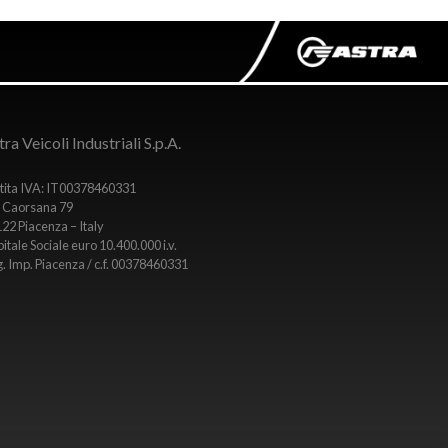
ra Veicoli Industriali S.p.A.
tita IVA: IT00378460331
 Caorsana 79
22 Piacenza – Italy
itale Sociale euro 10.400.000 i.v.
. Imp. Piacenza / c.f. 00378460331